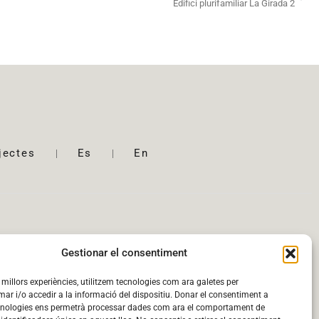
Edifici plurifamiliar La Girada 2
jectes
Es
En
Gestionar el consentiment
s millors experiències, utilitzem tecnologies com ara galetes per
 i/o accedir a la informació del dispositiu. Donar el consentiment a
cnologies ens permetrà processar dades com ara el comportament de