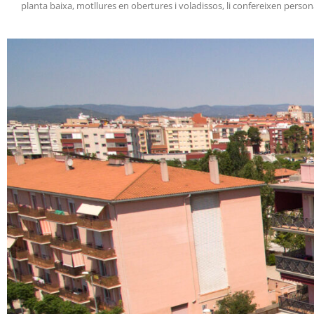
planta baixa, motllures en obertures i voladissos, li confereixen persona