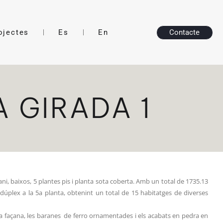
ojectes
Es
En
Contacte
A GIRADA 1
ni, baixos, 5 plantes pis i planta sota coberta. Amb un total de 1735.13
us dúplex a la 5a planta, obtenint un total de 15 habitatges de diverses
de la façana, les baranes de ferro ornamentades i els acabats en pedra en