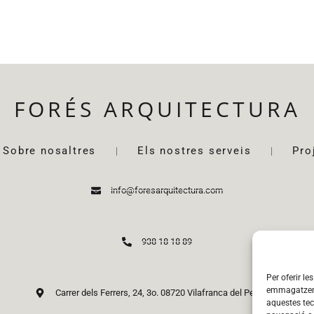
FORÉS ARQUITECTURA
Sobre nosaltres
Els nostres serveis
Pro
info@foresarquitectura.com
938 18 18 89
Per oferir le
emmagatzemar
Carrer dels Ferrers, 24, 3o. 08720 Vilafranca del Penedès
aquestes te