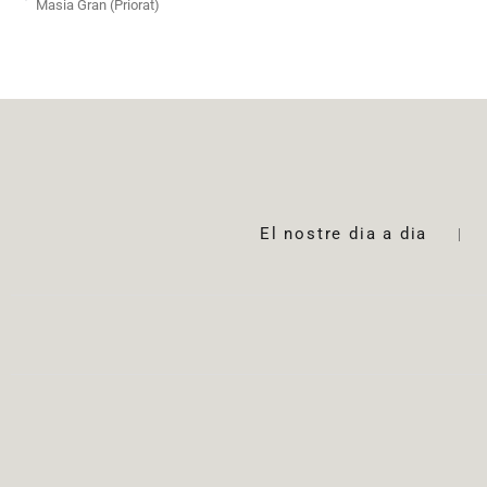
Masia Gran (Priorat)
El nostre dia a dia