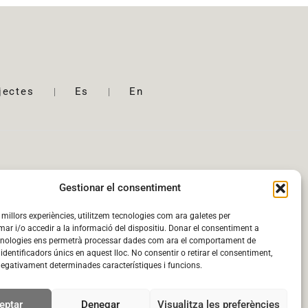
jectes
Es
En
Gestionar el consentiment
s millors experiències, utilitzem tecnologies com ara galetes per
 i/o accedir a la informació del dispositiu. Donar el consentiment a
cnologies ens permetrà processar dades com ara el comportament de
identificadors únics en aquest lloc. No consentir o retirar el consentiment,
negativament determinades característiques i funcions.
eptar
Denegar
Visualitza les preferències