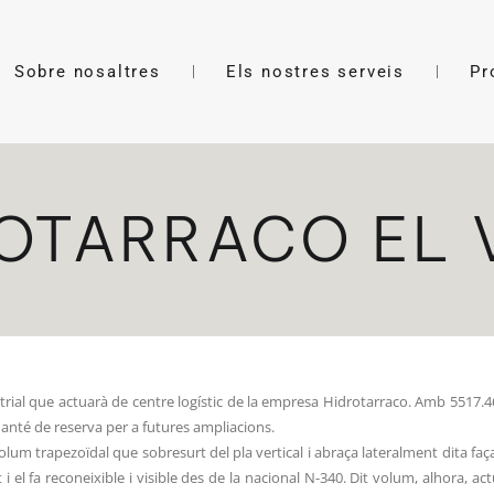
Sobre nosaltres
Els nostres serveis
Pr
ROTARRACO EL 
ustrial que actuarà de centre logístic de la empresa Hidrotarraco. Amb 5517.
manté de reserva per a futures ampliacions.
volum trapezoïdal que sobresurt del pla vertical i abraça lateralment dita fa
 i el fa reconeixible i visible des de la nacional N-340. Dit volum, alhora, 