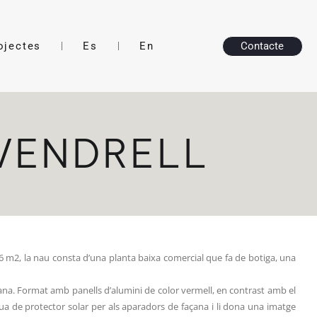
ojectes
Es
En
Contacte
VENDRELL
46 m2, la nau consta d’una planta baixa comercial que fa de botiga, una
çana. Format amb panells d’alumini de color vermell, en contrast amb el
actua de protector solar per als aparadors de façana i li dona una imatge