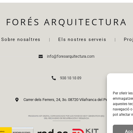
FORÉS ARQUITECTURA
Sobre nosaltres
Els nostres serveis
Pro
info@foresarquitectura.com
938 18 18 89
Per oferir le
emmagatzemar
Carrer dels Ferrers, 24, 3o. 08720 Vilafranca del Penedès
aquestes te
navegació o 
pot afectar 
Acc