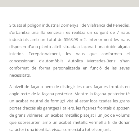
Situats al polígon industrial Domenys I de Vilafranca del Penedès,
s’urbanitza una illa sencera i es realitza un conjunt de 7 naus
industrials amb un total de 5568,98 m2. Interiorment les naus
disposen d’una planta altell situada a façana i una doble alçada
interior. Excepcionalment, les naus que conformen el
concessionari d’automòbils Autolica Mercedes-Benz s’han
conformat de forma personalitzada en funció de les seves
necessitats.
A nivell de façana hem de distingir les dues façanes frontals en
angle recte de la façana posterior. Mentre la façana posterior té
un acabat neutral de formigó vist al estar localitzades les grans
portes d’accés als garatges i tallers, les façanes frontals disposen
de grans vidrieres, un acabat metàl·lic platejat i un joc de volums
que sobresurten amb un acabat metàl·lic vermell a fi de donar
caràcter i una identitat visual comercial a tot el conjunt.