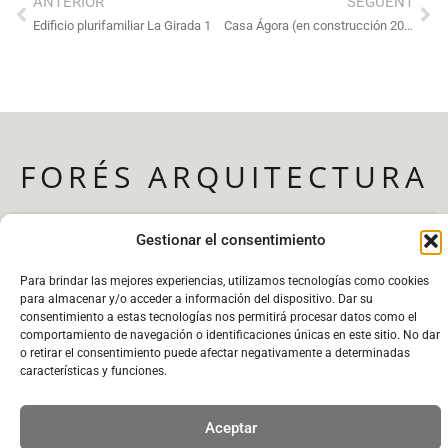
ANTERIOR
SEGÜENT
Edificio plurifamiliar La Girada 1
Casa Ágora (en construcción 2023-24)
FORÉS ARQUITECTURA
Gestionar el consentimiento
info@foresarquitectura.com
Para brindar las mejores experiencias, utilizamos tecnologías como cookies
para almacenar y/o acceder a información del dispositivo. Dar su
938 18 18 89
consentimiento a estas tecnologías nos permitirá procesar datos como el
Carrer dels Ferrers, 24, 3o. 08720 Vilafranca del
comportamiento de navegación o identificaciones únicas en este sitio. No dar
o retirar el consentimiento puede afectar negativamente a determinadas
Penedès
características y funciones.
Aceptar