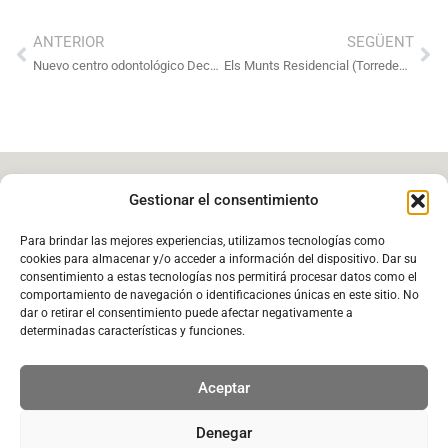
ANTERIOR
SEGÜENT
Nuevo centro odontológico Decus Dental
Els Munts Residencial (Torredembarra)
Gestionar el consentimiento
FORÉS ARQUITECTURA
Para brindar las mejores experiencias, utilizamos tecnologías como
cookies para almacenar y/o acceder a información del dispositivo. Dar su
consentimiento a estas tecnologías nos permitirá procesar datos como el
comportamiento de navegación o identificaciones únicas en este sitio. No
dar o retirar el consentimiento puede afectar negativamente a
info@foresarquitectura.com
determinadas características y funciones.
938 18 18 89
Carrer dels Ferrers, 24, 3o. 08720 Vilafranca del
Aceptar
Penedès
Denegar